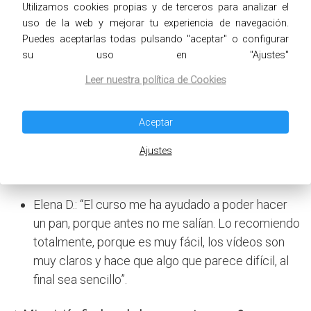
no se pierde casi tiempo. Creo que cualquiera lo
Utilizamos cookies propias y de terceros para analizar el
puede hacer”.
uso de la web y mejorar tu experiencia de navegación.
Puedes aceptarlas todas pulsando "aceptar" o configurar
Gemma: «Estoy encantada. Yo había hecho panes
su uso en "Ajustes"
antes, pero me costó mucho cogerles el
Leer nuestra política de Cookies
tranquillo. Y estos me encantan porque no tengo
casi que amasar».
Aceptar
Rita G.: «Emocionalmente estoy arriba. Llevo
Ajustes
flipando con mi pan todo el día (…) Es blandito y
precioso».
Elena D.: “El curso me ha ayudado a poder hacer
un pan, porque antes no me salían. Lo recomiendo
totalmente, porque es muy fácil, los vídeos son
muy claros y hace que algo que parece difícil, al
final sea sencillo”.