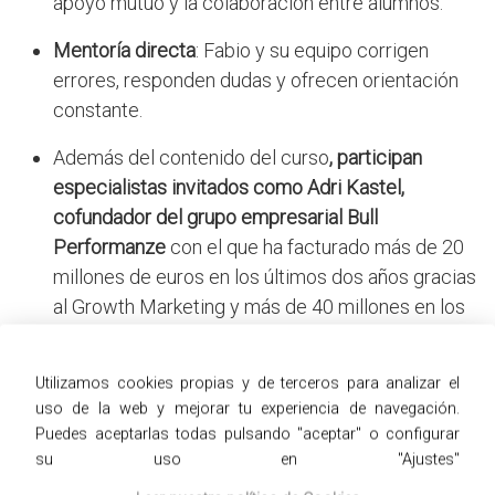
apoyo mutuo y la colaboración entre alumnos.
Mentoría directa
: Fabio y su equipo corrigen
errores, responden dudas y ofrecen orientación
constante.
Además del contenido del curso
, participan
especialistas invitados como Adri Kastel,
cofundador del grupo empresarial Bull
Performanze
con el que ha facturado más de 20
millones de euros en los últimos dos años gracias
al Growth Marketing y más de 40 millones en los
últimos cinco años en el sector de la formación
online. En Partner 360 contarás con una clase
Utilizamos cookies propias y de terceros para analizar el
extra mensual de Adri, además de otros expertos
uso de la web y mejorar tu experiencia de navegación.
relacionados con el marketing digital que
Puedes aceptarlas todas pulsando "aceptar" o configurar
contarán sus experiencias.
su uso en "Ajustes"